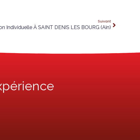
Suivant
son Individuelle À SAINT DENIS LES BOURG (Ain)
xpérience