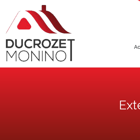
Ac
Ext