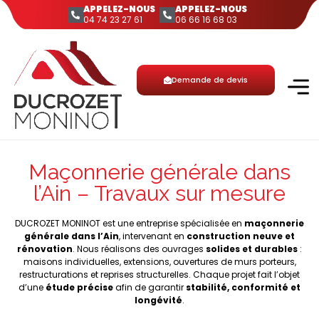
APPELEZ-NOUS
APPELEZ-NOUS
04 74 23 27 61
06 66 16 68 03
Demande de devis
Maçonnerie générale dans
l’Ain – Travaux sur mesure
DUCROZET MONINOT est une entreprise spécialisée en
maçonnerie
générale dans l’Ain
, intervenant en
construction neuve et
rénovation
. Nous réalisons des ouvrages
solides et durables
:
maisons individuelles, extensions, ouvertures de murs porteurs,
restructurations et reprises structurelles. Chaque projet fait l’objet
d’une
étude précise
afin de garantir
stabilité, conformité et
longévité
.