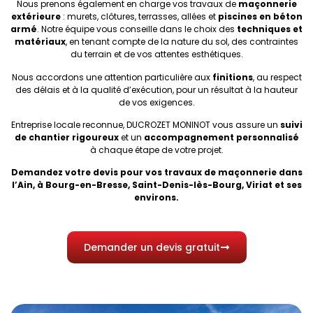
Nous prenons également en charge vos travaux de
maçonnerie
extérieure
: murets, clôtures, terrasses, allées et
piscines en béton
armé
. Notre équipe vous conseille dans le choix des
techniques et
matériaux
, en tenant compte de la nature du sol, des contraintes
du terrain et de vos attentes esthétiques.
Nous accordons une attention particulière aux
finitions
, au respect
des délais et à la qualité d’exécution, pour un résultat à la hauteur
de vos exigences.
Entreprise locale reconnue, DUCROZET MONINOT vous assure un
suivi
de chantier rigoureux
et un
accompagnement personnalisé
à chaque étape de votre projet.
Demandez votre devis pour vos travaux de maçonnerie dans
l’Ain, à Bourg-en-Bresse, Saint-Denis-lès-Bourg, Viriat et ses
environs.
Demander un devis gratuit