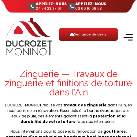
APPELEZ-NOUS
APPELEZ-NOUS
04 74 23 27 61
06 66 16 68 03
Demande de devis
Zinguerie — Travaux de
zinguerie et finitions de toiture
dans l’Ain
DUCROZET MONINOT réalise vos
travaux de zinguerie
dans l’Ain, en
neuf comme en rénovation. Essentiels à la bonne évacuation des
eaux de pluie, ces éléments garantissent la
protection et la
durabilité de votre toiture
face aux intempéries.
Nous intervenons pour la pose et la rénovation de
gouttières,
descentes d’eaux pluviales, bandeaux, habillages de rives et